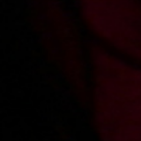
2010-10-28
Price:
4 pts
Blondyna wykorzystuje kandydata na porno aktora
2010-09-13
Price:
4 pts
Słodka zemsta