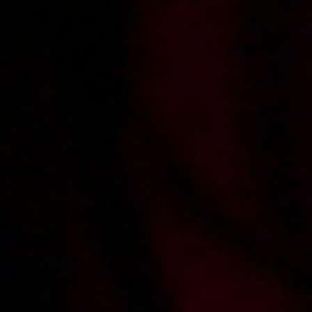
2011-04-08
Price:
4 pts
Korepetytorka zalicza licealistę
2011-03-09
Price:
5 pts
Upojne chwile z gorącą asystentką