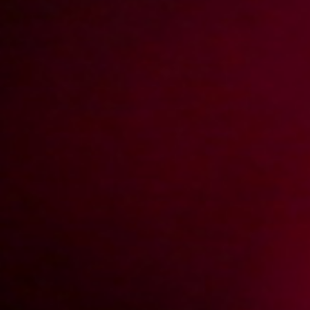
2013-02-10
Price:
5 pts
Człowiek z ulicy w filmie porno
2013-01-22
Price:
5 pts
Roksana odkrywa talent przechodnia