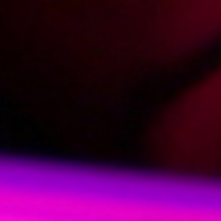
2012-12-05
Price:
5 pts
Zdradzona dziewczyna zalicza sąsiada
2012-10-17
Price:
5 pts
Osobisty trener w akcji