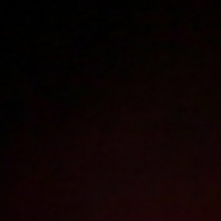
Polski
3224
polish porn videos
The largest offer on the web!
The new movie will appear in
1
day
12
hours
47
minutes
Sign in
Menu
Podrywaczki
2013-04-02
Price:
4 pts