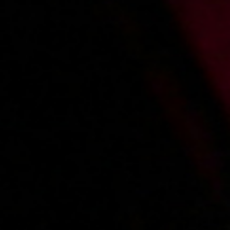
2010-06-21
Price:
4 pts
Przygoda z masażystą
2010-05-19
Price:
4 pts
Wspólny obiad ze sponsorem
«
1
...
3
4
5
6
7
8
»
Main page
About us
Videos
Regulations