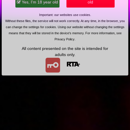
Yes, I'm 18 year old
old
Wiktoria i Sandra rozprawiczają studenta
Important: our websites use cookies.
Without these files, the service will not work correctly. At any time, in the browser, you
can change the settings for cookies. Using our website without changing the settings
means that they will be stored in the device's memory. For more information, see
Privacy Policy
.
All content presented on the site is intended for
2011-10-18
Price:
4 pts
adults only.
Kandydat do Sejmu walczy o głosy
2011-06-28
Price:
5 pts
Lokator opłaca czynsz