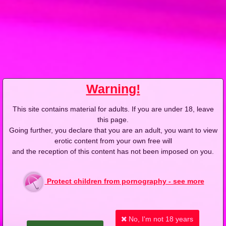
2012-09-19
Price:
4 pts
Wizyta inspektora budowlanego
Warning!
This site contains material for adults. If you are under 18, leave
2012-05-09
Price:
4 pts
this page.
Going further, you declare that you are an adult, you want to view
Trudne hiszpańsko-polskie rozmowy
erotic content from your own free will
and the reception of this content has not been imposed on you.
Protect children from pornography - see more
2012-01-12
Price:
4 pts
No, I'm not 18 years