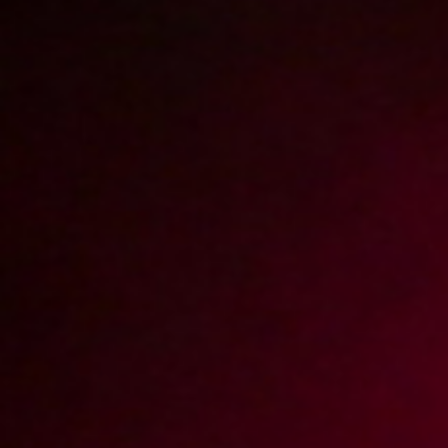
Księgowa wykorzystuje pracownika
2013-03-22
Price:
4 pts
Najskuteczniejsza metoda rekonwalescencji
2013-02-27
Price:
5 pts
Snowboard na łóżku