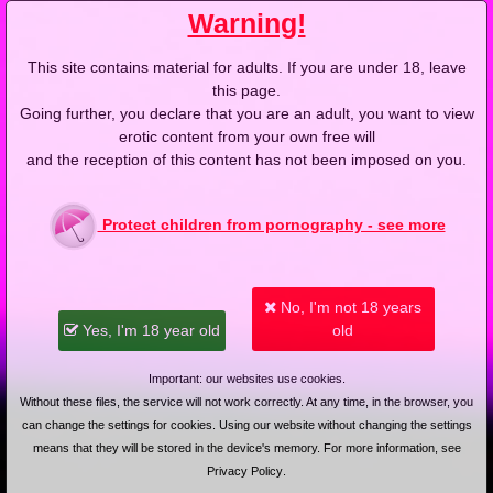
Warning!
This site contains material for adults. If you are under 18, leave
this page.
Videos with Roksana D
Going further, you declare that you are an adult, you want to view
erotic content from your own free will
4K
4K
and the reception of this content has not been imposed on you.
2024-01-31
Price:
10 pts
2023-07-09
Price:
5 pts
Protect children from pornography - see more
Blondyna o gorących
Roksana zaprasza do
ustach (Remastered)
kuchni (Remastered)
4K
4K
No, I'm not 18 years
Yes, I'm 18 year old
old
2022-12-11
Price:
15 pts
2022-11-06
Price:
10 pts
Important: our websites use cookies.
Korepetycje z matematyki
Nie tylko zakupy mogą być
Without these files, the service will not work correctly. At any time, in the browser, you
(Remastered)
grupowe (Remastered)
can change the settings for cookies. Using our website without changing the settings
means that they will be stored in the device's memory. For more information, see
Privacy Policy
.