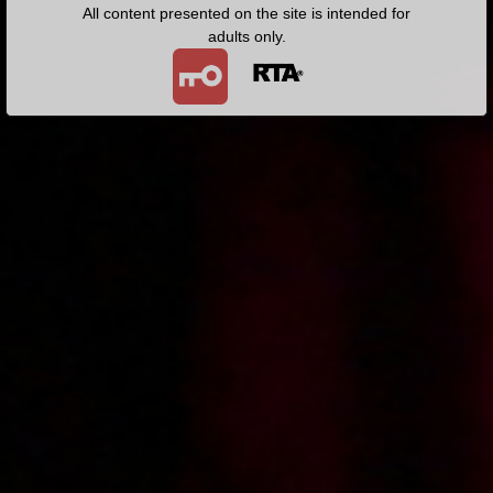
All content presented on the site is intended for
2013-08-02
Price:
4 pts
2013-06-26
Price:
4 pts
adults only.
Kolejne spotkanie z
Roksana pożycza kasę
Roksaną
2013-05-24
Price:
4 pts
2013-04-15
Price:
5 pts
Dziewczyna na godzinę
Nie tylko zakupy mogą być
grupowe
2013-04-05
Price:
4 pts
2013-03-13
Price:
5 pts
Blondyna o gorących
Korepetycje z matematyki
ustach
Free!