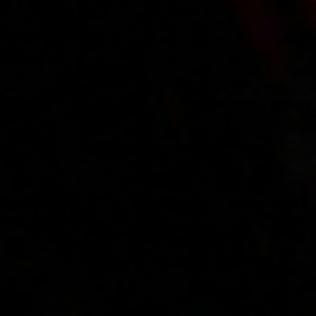
Main page
About us
Videos
Regulations
Privacy policy
Help
Microblog
Contact
Work
Webmasters
VIP account pricing
Content removal
Parental protection
18 U.S.C. 2257 Record-Keeping Requirements Compliance Statement
Please visit
Epoch.com
, our authorized sales agent
Billing support
|
Content Policies