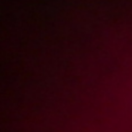
Report abuse
Roksana odkrywa talent przechodnia
/
Epizod 65 Przechodzień
Roksana otrzymała od nas zadanie. Miała zaprosić dowolnie wybraną
osobę spotkaną na ulicy do udziału w filmie porno. Jak się okazało,
wcale nie było to łatwe zadanie. Trzech spotkanych chłopaków bardzo
chętnie umówiłoby się z Roksaną, ale na występ w filmie się nie
zgodzili. Dopiero czwarty z wytypowanych przez Roksanę
przechodniów zgodził się wystąpić z Roksaną. Od razu widać było, że
nasza blondyneczka wpadła mu w oko. Jako, że Mateusz nie miał zbyt
dużo czasu, Roksana przeszła od razu do działania i już po chwili
wylądowała w ramionach przechodnia.
Video rating:
78%