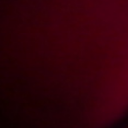
611
170
Votes:
781
Price:
5 pts
Resolution:
1280x720
Duration:
00:18:20
Add date:
2013-01-22
Show more
Photos