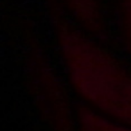
2013-02-12
Price:
5 pts
2013-01-28
Gorące usta razy dwa
Wywiad z Roksaną
2012-12-11
Price:
4 pts
2012-12-05
Price:
5 pts
Roksana zaprasza do
Zdradzona dziewczyna
kuchni
zalicza sąsiada
2012-11-21
Price:
5 pts
Seks z dziewczyną kolegi