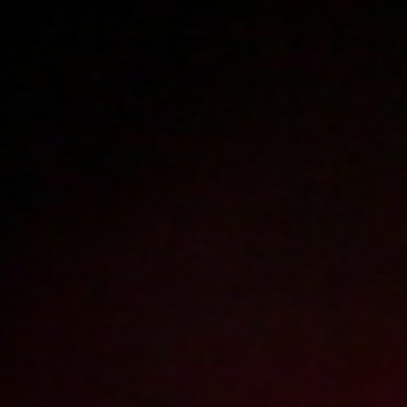
Polski
3224
polish porn videos
The largest offer on the web!
The new movie will appear in
16
hours
3
minutes
Sign in
Menu
WATCH
WATCH
TRAILER
FULL MOVIE