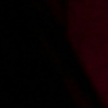
WE WILL BUY YOUR
PORN!!
Record movies for xes.pl and get over
1500 PLN
for each movie
Comments
Sign in
to add a comment
🍺
Added:
2017-12-13, 23:59
by
newman82
Fajna Roksana. Aż się bałem że jej plasterek antykoncepcyjny spadnie. :)
Added:
2013-01-22, 22:32
by
xesfan21
Roxi jest zajebista, a to ciało po prostu boskie. Świetnie się pieprzy