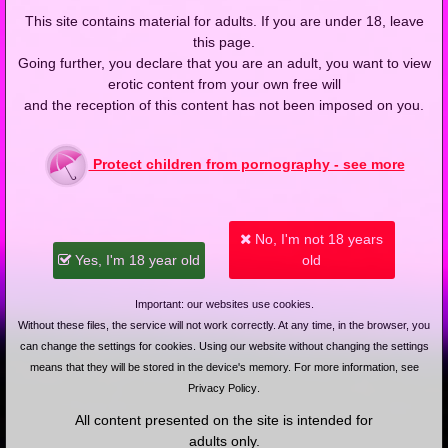
This site contains material for adults. If you are under 18, leave
this page.
Going further, you declare that you are an adult, you want to view
2017-09-08
Price:
7 pts
2017-08-16
Price:
5 pts
erotic content from your own free will
Seks skuteczniejszy niż
Kasia i Monika zapraszają
and the reception of this content has not been imposed on you.
masaż
Protect children from pornography - see more
2017-06-16
Price:
7 pts
2017-06-05
Price:
5 pts
No, I'm not 18 years
Dziewczyny kupują rower
Monika udziela pomocy
Yes, I'm 18 year old
old
Free!
Important: our websites use cookies.
Without these files, the service will not work correctly. At any time, in the browser, you
2017-05-31
2017-04-21
Price:
5 pts
can change the settings for cookies. Using our website without changing the settings
means that they will be stored in the device's memory. For more information, see
Monika Moskal - wywiad
Spotkanie po latach
Privacy Policy
.
All content presented on the site is intended for
adults only.