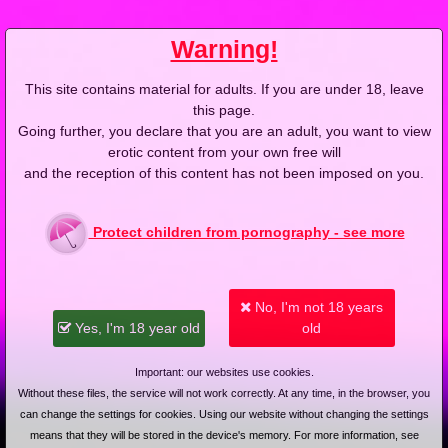
Add answer
Report abuse
Warning!
Added:
2025-04-12, 12:13
by
kubaa1234
7
This site contains material for adults. If you are under 18, leave
Czy to prawda że Amy wróciła?
this page.
Add answer
Report abuse
Going further, you declare that you are an adult, you want to view
erotic content from your own free will
VIP
and the reception of this content has not been imposed on you.
Added: 2025-04-12, 15:16 by
bauman
0
@kubaa1234: Nie.
Protect children from pornography - see more
Add answer
Report abuse
No, I'm not 18 years
Added: 2025-04-13, 19:25 by
Kotek36
-3
Yes, I'm 18 year old
old
@kubaa1234: wróciła w zeszłym tygodniu było nagrywane
Important: our websites use cookies.
Without these files, the service will not work correctly. At any time, in the browser, you
Add answer
Report abuse
can change the settings for cookies. Using our website without changing the settings
means that they will be stored in the device's memory. For more information, see