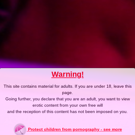
Video rating:
8
iałaby w przyszłości grać w
 na flecie. Wykupiła lekcje u
48
7
a tego, że nauczyciel od razu
Votes:
55
bą fletu na pierwszą lekcję.
anowił użyć zastępczego instrumentu.
do gry na flecie. Trzeba przyznać,
ko zaangażowała się w lekcję.
Warning!
This site contains material for adults. If you are under 18, leave this
page.
Going further, you declare that you are an adult, you want to view
erotic content from your own free will
and the reception of this content has not been imposed on you.
Protect children from pornography - see more