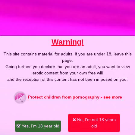
Price:
6 pts
2017-07-13
Price:
5 pts
2017-06-30
seks
Tak się robi najlepsze lody
Wkręć 
Warning!
This site contains material for adults. If you are under 18, leave this
page.
Going further, you declare that you are an adult, you want to view
4K
4K
erotic content from your own free will
and the reception of this content has not been imposed on you.
Price:
15 pts
2024-10-06
Price:
15 pts
2024-08-11
Protect children from pornography - see more
oktorze!
Historia jak z telenoweli
Gorąca c
ed)
(Remastered)
(R
4K
No, I'm not 18 years
Yes, I'm 18 year old
old