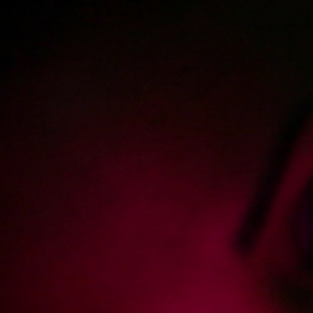
Polski
3224
polish porn videos
The largest offer on the web!
The new movie will appear in
2
days
22
hours
56
minutes
Sign in
Menu
« show newest posts
Added:
2026-05-18, 23:02
by
bartekkowalski678
-26
Przyjmujecie jeszcze zgłoszenia na aktora do filmow? Bylbym
zainteresowany stała współpraca
Add answer
Report abuse
Added: 2026-05-19, 09:11 by
ulyssenardin
28