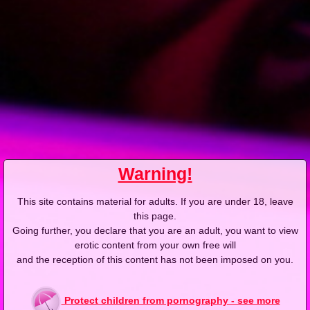
Add answer
Report abuse
Added: 2024-10-09, 21:24 by
XES.pl
1
@cieciu: Jak coś nagramy. Nie mamy w tej chwili żadnych
niepublikowanych materiałów z Julią, ale zapewne
powstaną kolejne. Lubimy współpracować z Julią i prędzej
czy później na pewno coś nowego będzie.
Add answer
Report abuse
Warning!
Added: 2024-10-09, 21:33 by
LOVEAMOREK
-3
This site contains material for adults. If you are under 18, leave
@cieciu: najprawdopodobniej w stroju zakonnicy
this page.
Going further, you declare that you are an adult, you want to view
Add answer
Report abuse
erotic content from your own free will
and the reception of this content has not been imposed on you.
Added: 2024-10-09, 21:40 by
LOVEAMOREK
-2
Protect children from pornography - see more
@KAROl G: jest duża szansa że wystąpi w stróju sexy