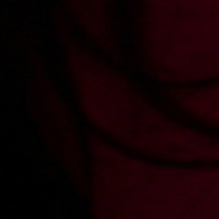
Add answer
Report abuse
Added: 2024-10-09, 23:06 by
gucioxy@wp.pl
2
@LOVEAMOREK: slaba jest julia
Add answer
Report abuse
Added: 2024-10-09, 23:20 by
LOVEAMOREK
1
@gucioxy@wp.pl: jaka Julia
Add answer
Report abuse
Added: 2024-10-10, 08:11 by
mmaarcin88
-1
@LOVEAMOREK: już Ci kiedyś mówiłem ale powtórzę.
Weź się rozpędź i pierdolnij głową w ścianę.
Add answer
Report abuse