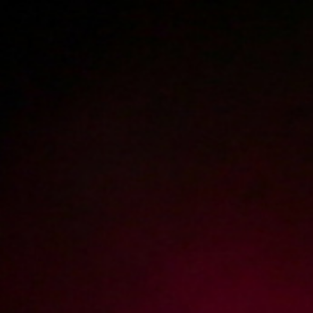
Polski
3223
polish porn videos
The largest offer on the web!
The new movie will appear in
1
hour
19
minutes
Sign in
Menu
« show newest posts
Added:
2024-10-09, 20:37
by
D...G
1
Kiedy pierwszy film z Ambrosią
Add answer
Report abuse
Added: 2024-10-09, 20:41 by
XES.pl
0