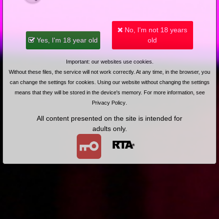
zakonnicy
Add answer
Report abuse
No, I'm not 18 years
Yes, I'm 18 year old
old
❄️
Added: 2024-10-09, 21:41 by
D...u
-1
Important: our websites use cookies.
@XES.pl: dzięki za informacje
Without these files, the service will not work correctly. At any time, in the browser, you
can change the settings for cookies. Using our website without changing the settings
means that they will be stored in the device's memory. For more information, see
Add answer
Report abuse
Privacy Policy
.
Added: 2024-10-09, 22:57 by
LOVEAMOREK
1
All content presented on the site is intended for
adults only.
@cieciu: zawsze ci odp
Add answer
Report abuse
Added: 2024-10-09, 23:03 by
Simple69
1
@LOVEAMOREK: Jest duża szansa, że jesteś debilem.