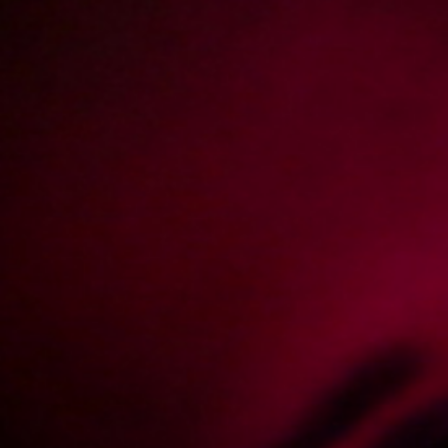
@KAROl G: W następny czwartek.
Add answer
Report abuse
❄️
Added: 2024-10-09, 20:57 by
D...u
0
@XES.pl: a będą kolejne sesje z Julia orchid
Add answer
Report abuse
Added: 2024-10-09, 21:04 by
XES.pl
0
@cieciu: Będą.
Add answer
Report abuse
❄️
Added: 2024-10-09, 21:19 by
D...u
0
@XES.pl: można wiedzieć kiedy ?