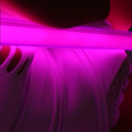
Report abuse
-27
Report abuse
-22
 To będzie mocne miejsce.
Report abuse