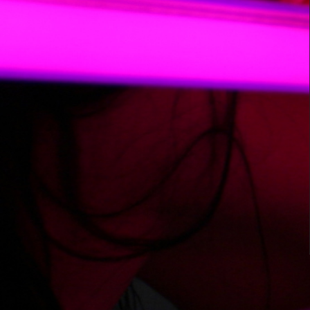
@busiaaa966: zacznij od paska na dole ekranu a konkre
Add answer
Added: 2026-04-18, 08:59 by
napascior
@busiaaa966: możesz występować jako Rogacz
Add answer
Added: 2026-04-18, 20:13 by
eliteknight855
@busiaaa966: wystarczy, że wrzucisz film jak publicznie
Add answer