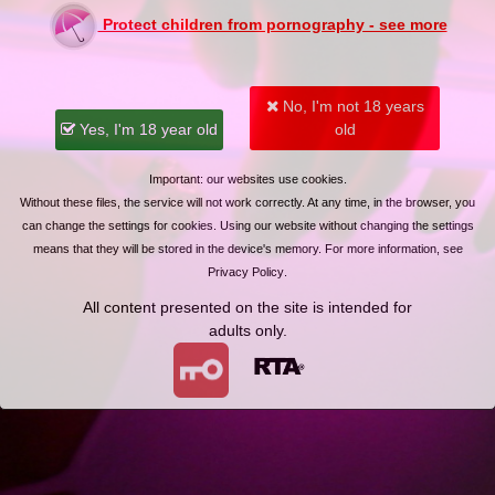
Protect children from pornography - see more
tnie od przycisku "praca"
No, I'm not 18 years
Yes, I'm 18 year old
old
Important: our websites use cookies.
Without these files, the service will not work correctly. At any time, in the browser, you
can change the settings for cookies. Using our website without changing the settings
means that they will be stored in the device's memory. For more information, see
Privacy Policy
.
All content presented on the site is intended for
adults only.
 walisz konia w otoczeniu przypadkowych osób... Idź na komisariat policji!
1