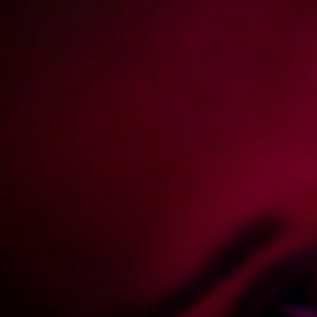
Report abuse
Golenie szparki
/ Epizod 8 Maja
Muszę przyznać, że zakłady bardzo mi się spodobały, a że
siedzieliśmy sobie u mnie na działce i nie mieliśmy co robić, więc
postanowiliśmy założyć się o coś specjalnego. Tym razem chodziło o
znalezienie dziewczyny, która da sobie ogolić cipeczkę. Potrwało to
jakiś czas, ale udało mi się znaleźć dziewczynkę która na to pójdzie i
to tylko za stówkę :) Miałem fart, zgarnąłem ją z licealnego boiska
obok naszej kanciapy. Nie spodziewałem się, szczerze mówiąc, że
będzie aż taka młoda i.. ciasna. Tak młoda, że dowodu nie chciała
pokazać. Ciekawe czy w ogóle go miała ? ;-) Te golenie to także nie
jest taka prosta sprawa jakby się to wydawać mogło. To była ciężka
przeprawa. Jak ciężka, tego dowiecie się oglądając nasz film w Pełnej
Wersji !
Video rating:
52%