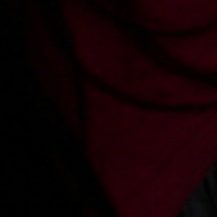
PORN!!
Record movies for xes.pl and get over
1500 PLN
for each movie
Comments
Sign in
to add a comment
Added:
2023-12-24, 20:51
by
Użytkownik_
W ilu Rafał zagrał filmach? Łącznie z tymi co tylko nagrywał i komentował
akcje.
Main page
About us
Videos
Regulations