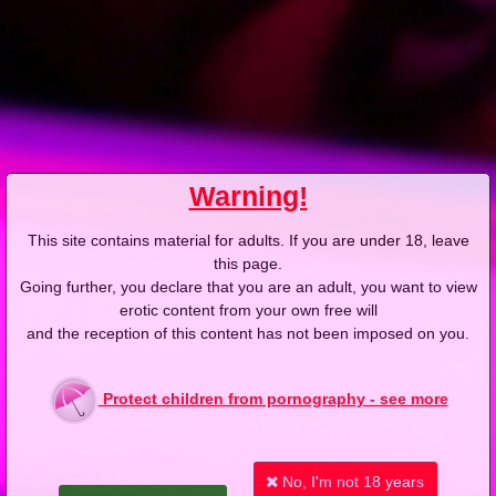
155
141
Votes:
296
Price:
2 pts
Resolution:
400x300
Duration:
00:29:36
Add date:
2003-01-17
Warning!
Show more
This site contains material for adults. If you are under 18, leave
this page.
Going further, you declare that you are an adult, you want to view
Photos
erotic content from your own free will
and the reception of this content has not been imposed on you.
Protect children from pornography - see more
No, I'm not 18 years