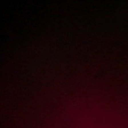
Polski
3224
polish porn videos
The largest offer on the web!
The new movie will appear in
1
day
16
hours
27
minutes
Sign in
Menu
WATCH
FULL MOVIE