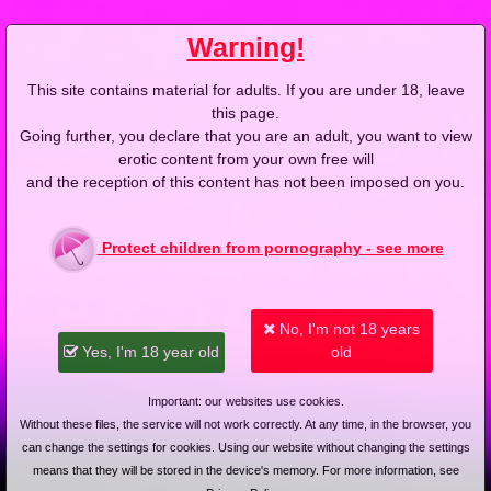
2023-07-10
Price:
15 pts
2023-04-12
Price:
15 pts
Warning!
Namiętny anal w Pradze
Leśny trip
This site contains material for adults. If you are under 18, leave
this page.
Going further, you declare that you are an adult, you want to view
erotic content from your own free will
2023-02-21
Price:
15 pts
2022-11-23
Price:
8 pts
and the reception of this content has not been imposed on you.
Prawdziwy seks
(Nie) sama w domu
Protect children from pornography - see more
2022-10-18
Price:
10 pts
2022-08-23
Price:
10 pts
No, I'm not 18 years
Chihuahua zalicza fotografa
Kochamy wakacje
Yes, I'm 18 year old
old
Important: our websites use cookies.
Without these files, the service will not work correctly. At any time, in the browser, you
2022-08-02
Price:
10 pts
2022-07-11
Price:
10 pts
can change the settings for cookies. Using our website without changing the settings
Wakacje w pełni
Mleczny numerek
means that they will be stored in the device's memory. For more information, see