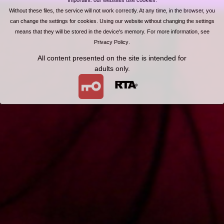
Without these files, the service will not work correctly. At any time, in the browser, you
can change the settings for cookies. Using our website without changing the settings
means that they will be stored in the device's memory. For more information, see
Privacy Policy
.
All content presented on the site is intended for
adults only.
s