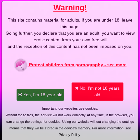
2016-10-03
Price:
5 pts
2016-09-02
Price:
4 pts
Warning!
Lodzik na plaży
Rozgrzana Miley na plaży
This site contains material for adults. If you are under 18, leave
Free!
this page.
Going further, you declare that you are an adult, you want to view
erotic content from your own free will
2016-08-22
2016-07-12
Price:
5 pts
and the reception of this content has not been imposed on you.
Miley - wywiad
Lato w pełni
Protect children from pornography - see more
2016-06-06
Price:
5 pts
2016-05-22
Price:
4 pts
No, I'm not 18 years
Wizyta u koleżanki
Gorąca 20-latka
Yes, I'm 18 year old
old
Important: our websites use cookies.
Without these files, the service will not work correctly. At any time, in the browser, you
can change the settings for cookies. Using our website without changing the settings
means that they will be stored in the device's memory. For more information, see
Privacy Policy
.