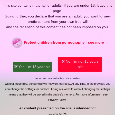
This site contains material for adults. If you are under 18, leave this
page.
Going further, you declare that you are an adult, you want to view
erotic content from your own free will
and the reception of this content has not been imposed on you.
Protect children from pornography - see more
4K
4K
No, I'm not 18 years
Yes, I'm 18 year old
old
Price:
10 pts
2022-05-01
Price:
5 pts
2022-01-23
Important: our websites use cookies.
Without these files, the service will not work correctly. At any time, in the browser, you
cej akcji
Wilgotna gorąca i podniecona
Tak to s
can change the settings for cookies. Using our website without changing the settings
ed)
(Remastered)
(R
means that they will be stored in the device's memory. For more information, see
Privacy Policy
.
All content presented on the site is intended for
adults only.