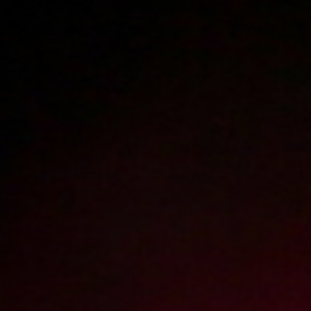
Polski
3224
polish porn videos
The largest offer on the web!
The new movie will appear in
1
day
14
hours
26
minutes
Sign in
Menu
WATCH
WATCH
TRAILER
FULL MOVIE