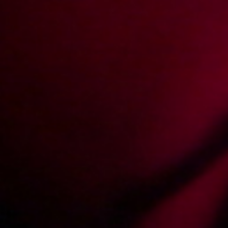
Trzeba przyznać, że pani Kasia wie o co w tej zabawie chodzi.
Wycisnęła z Rafała ostatnie soki.
Video rating:
73%
936
345
Votes:
1281
Price:
4 pts
Resolution:
1280x720
Duration:
00:27:36
Add date:
2011-01-20
Show more
Photos