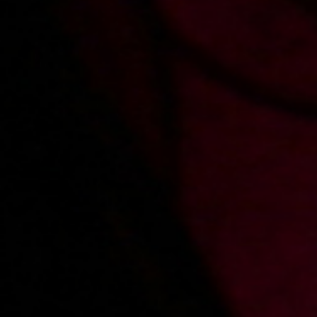
Comments
Sign in
to add a comment
Added:
2019-08-15, 18:45
by
pawlik1244
dobra jest fajne jeczy
Added:
2017-10-11, 23:12
by
marian.bak1
wspaniale robi loda
Added:
2016-04-14, 21:19
by
nsk101
Niezła MILF. Dobrze się pieprzy.
Added:
2016-01-27, 03:58
by
ludwik56
piękny anal