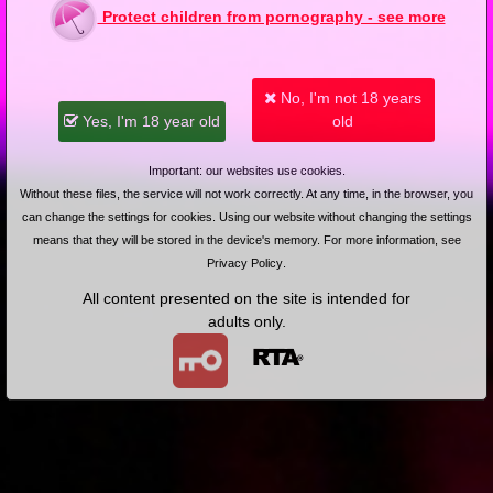
Protect children from pornography - see more
No, I'm not 18 years
Yes, I'm 18 year old
old
Important: our websites use cookies.
Without these files, the service will not work correctly. At any time, in the browser, you
can change the settings for cookies. Using our website without changing the settings
means that they will be stored in the device's memory. For more information, see
Privacy Policy
.
All content presented on the site is intended for
adults only.
Videos with Kasia Dz
4K
2024-12-01
Price:
15 pts
2011-11-15
Price:
4 pts
Grzanie metodą CIAŁO DO
Namiętny lodzik w łazience