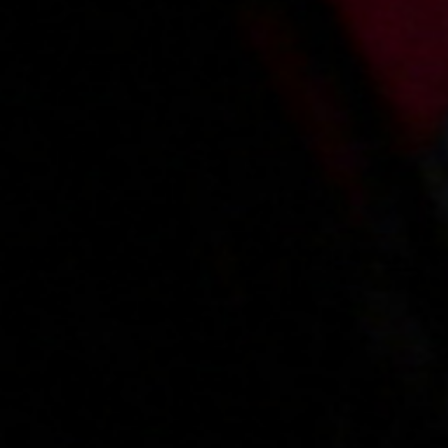
Added:
2013-10-02, 18:03
by
pietros
ładna kobieta
Main page
About us
Videos
Regulations
Privacy policy
Help
Microblog
Contact
Work
Webmasters
VIP account pricing
Content removal
Parental protection