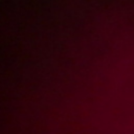
Report abuse
Grzanie metodą CIAŁO DO CIAŁA
/ Epizod
202 Kasia
Dobra informacja nie ma ceny. Dobra informacja jest też podstawą
sukcesu. Wpadła nam w oko jakiś czas temu pewna samotna
mamuśka mieszkająca w sąsiednim bloku. Nie mieliśmy jednak
pomysłu jak ją podejść i poderwać. I nagle dowiedzieliśmy się, że w
kilku blokach nie działają kaloryfery. W jej bloku też było zimno.
Udaliśmy się zatem do niej jako przedstawiciele administracji osiedla,
którzy sprawdzają kaloryfery i przyjmują zgłoszenia. Pani Kasia
wpuściła nas do mieszkania, a my roztoczyliśmy przed nią wizję
zimnego mieszkania jeszcze przez kilka dni, bo naprawa sieci trochę
potrwa. Zmarznięta Kasia sama zaproponowała nam sposób na
ogrzanie i tak o to nasz kolega Rafał wylądował z panią Kasią w łóżku.