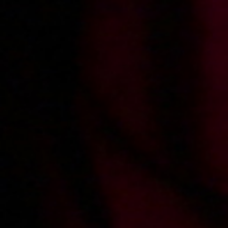
CIAŁA (Remastered)
2011-04-06
Price:
4 pts
Ostre walenie pani Kasi
WE WILL BUY YOUR
PORN!!
Record movies for xes.pl and get over
1500 PLN
for each movie