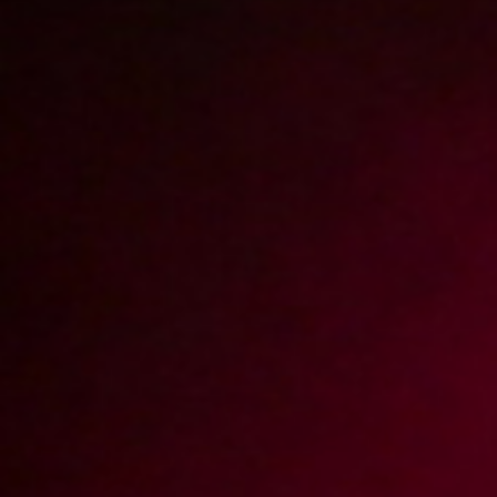
Report abuse
Kuternoga dyma kulą
/ Epizod 39
Kuternoga
Jako pracownica służby zdrowia często odwiedzam pacjentów w domu.
Szczególnie w przypadku jakichś urazów i rehabilitacji. Tym razem
trafił mi się jakiś młody koleś z urazem nogi. Musiałam iść do niego i
sprawdzić czy noga się goi i czy pacjent wykonuje ćwiczenia
rehabilitacyjne. Noga nie wyglądała najgorzej, ale koleś skarżył się na
bóle, więc musiałam go wymasować. Masaż szybko przeniósł się z
kolana na jego młodego i wyrywającego się z gatek fajfusa. Sama nie
wiem kiedy gorący kutas rekonwalescenta znalazł się w moich ustach.
Akcja potoczyła się błyskawicznie i już wkrótce kuternoga podpierając
się kulami dymał mnie od tylca aż mi cycki mało zębów nie wybiły. Jak
na chorego i kulawego to naprawdę nieźle wywijał maczugą. Kręcił
śmigłem niczym Lucky Luke lassem. Kuternoga tak się rozgrzał, że
wkrótce postanowił trochę poeksperymentować. Nałożył gumkę na