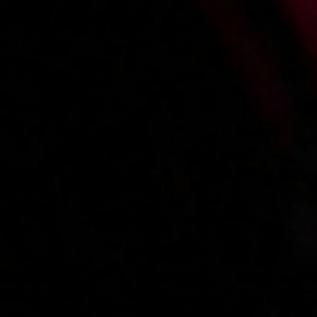
Added:
2014-05-02, 11:56
by
masturbator1500
alez ona ma zajebiste cycki!
Main page
About us
Videos
Regulations
Privacy policy
Help
Microblog
Contact
Work
Webmasters
VIP account pricing
Content removal