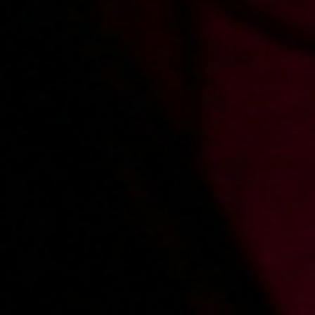
Comments
Sign in
to add a comment
Added:
2026-06-05, 12:43
by
majki21
Julia f piękne oczy masz może mi je dasz
Added:
2022-08-12, 00:22
by
kaamil1991
Zajebista jest i do tego futerko 🤩
Added:
2021-08-27, 00:01
by
bejbik13
eh
Added:
2020-06-01, 14:18
by
andi62
Poznałbym ja z chęcią