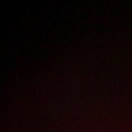
Polski
3224
polish porn videos
The largest offer on the web!
The new movie will appear in
1
day
17
hours
3
minutes
Sign in
Menu
WATCH
WATCH
TRAILER
FULL MOVIE