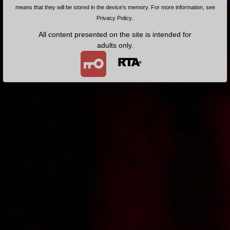
Na barowym blacie
Szybki casting na zapleczu
means that they will be stored in the device's memory. For more information, see
Privacy Policy
.
All content presented on the site is intended for
adults only.
2009-04-06
Price:
2 pts
2008-12-05
Price:
4 pts
Na stojaka za barem
Tarmoszenie Mikołaja za
pytonga i za jaja
2008-09-22
Price:
2 pts
2008-07-18
Price:
2 pts
Od tylca na zapleczu
Jeździec na kiblu
2008-06-24
Price:
4 pts
2008-05-15
Price:
4 pts
Najpierw targanie, potem
Nie umie tańczyć - nie umie
ruchanie
ruchać