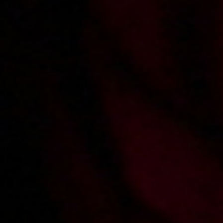
2008-04-14
Price:
2 pts
2008-01-02
Price:
2 pts
Krzesełko
Bożena przeprasza za
zalane mieszkanie
2007-11-16
Price:
2 pts
2005-03-16
Price:
2 pts
Zapinanie na zapleczu
Zostań moją asystentką czyli podryw
na przyszłego posła
WE WILL BUY YOUR
PORN!!
Record movies for xes.pl and get over
1500 PLN
for each movie