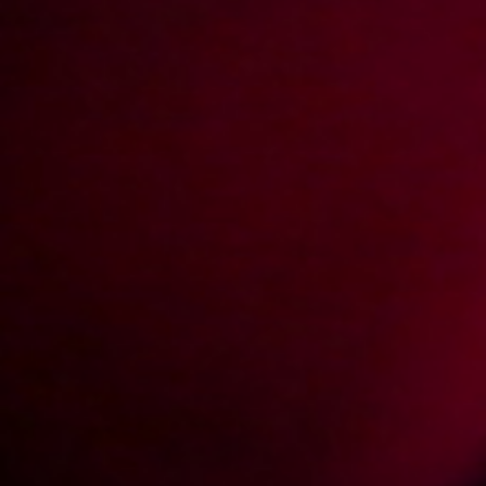
swoją kulę i włożył mi lagę w otwór aż mi para z uszu poszła.
Pomysłowy Dobromir z niego. Dymanie lagą bardzo mi się podobało,
chociaż początkowo trochę się bałam. Seks-terapia okazała się dużo
bardziej skuteczna niż tradycyjne zabiegi rehabilitacyjne, bo po
kilkunastu minutach ostrego dymania, kuternoga chlusnął spermą z
takim impetem, że mi mało oka nie wybił. Spermę miałam we włosach,
na cyckach, w nosie, na brzuchu i grom wie gdzie jeszcze. Tak mnie
obspermił, że mało pawia nie puściłam na koniec, ale mimo wszystko
warto było. Już niebawem idę do niego na kolejną wizytę...
Video rating:
59%
612
423
Votes:
1035
Price:
2 pts
Resolution:
854x480
Duration:
00:31:33
Add date:
2008-03-20
Show more