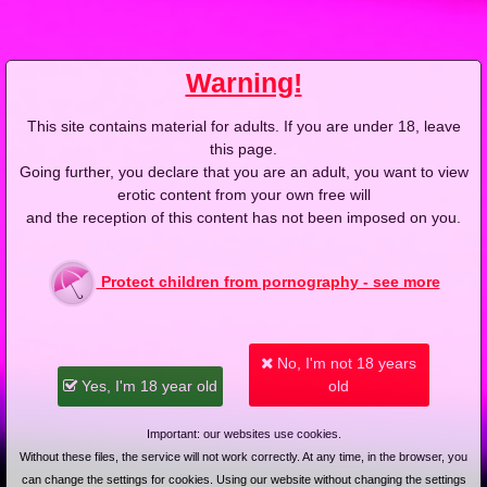
Warning!
This site contains material for adults. If you are under 18, leave
this page.
Going further, you declare that you are an adult, you want to view
erotic content from your own free will
and the reception of this content has not been imposed on you.
Protect children from pornography - see more
Videos with Julia F
No, I'm not 18 years
Yes, I'm 18 year old
old
Important: our websites use cookies.
Without these files, the service will not work correctly. At any time, in the browser, you
2009-10-13
Price:
2 pts
2009-04-06
Price:
4 pts
can change the settings for cookies. Using our website without changing the settings