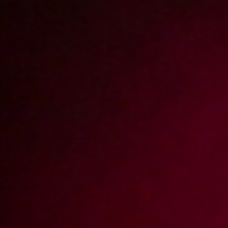
Report abuse
PIT, PYTA, PIPA czyli składamy zeznanie
podatkowe
/ Epizod 169 Magda
Tym razem nasza kamera zawitała do Poznania. Tomek (jak każdy
Polak) z końcem kwietnia musiał złożyć zeznanie podatkowe. Niestety
(jak większość Polaków) miał z tym problem. Postanowił zatem
poprosić o pomoc koleżankę, która jest księgową i rachunkowość,
zeznania podatkowe i wszystkie te ekonomiczne zawiłości ma w
małym palcu. Magda zupełnie nie spodziewała się wizyty Tomka i
spokojnie zabawiała się wibratorem, kiedy odwiedził ją Tomek. Pit
został wypełniony szybko i sprawnie. Tomek widząc leżący na
tapczanie wibrator skumał, że Madzia przed jego przyjściem
bynajmniej nie oglądała telenoweli, tylko ostro się zabawiała, więc
postanowił wykorzystać nadarzającą się okazję i zaproponował
Magdzie, że w ramach podziękowania za pomoc przy wypełnianiu
zeznania, chętnie zastąpi sztucznego fiuta swoim własnym wackiem.