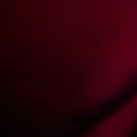
Magda początkowo się opierała, gdyż niebawem miał wrócić jej mąż,
ale że miała już rozgrzaną dziurę, ciężko było jej odmówić. Takiego
rżnięcia, jakie urządziła sobie ta parka, dawno już nie widzieliśmy.
Ssanie pały, lizanie szpary i odbytu, ostre rżnięcie obu dziur! Jazda na
maxa! Jeśli lubicie naprawdę ostre posuwanie we wszystkie otwory, ten
film jest właśnie dla Was!
Video rating:
59%
214
148
Votes:
362
Price:
4 pts
Resolution:
854x480
Duration:
00:39:46
Add date:
2009-06-12
Show more