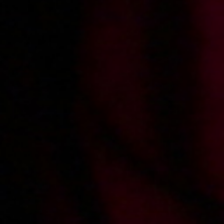
(Remastered)
2010-05-19
Price:
4 pts
2009-11-06
Price:
2 pts
Wspólny obiad ze
Wybita szyba i wkurzony
sponsorem
sąsiad
2009-09-17
Price:
4 pts
2009-07-20
Price:
4 pts
Jak zdać maturę?
Przygoda w lesie
WE WILL BUY YOUR
PORN!!
Record movies for xes.pl and get over