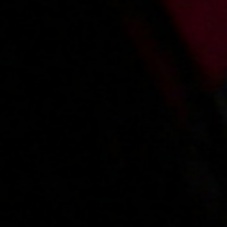
Added:
2017-09-25, 06:23
by
Speed76
Kiedy ponownie ją zobaczymy..??
Main page
About us
Videos
Regulations
Privacy policy
Help
Microblog
Contact
Work
Webmasters
VIP account pricing
Content removal
Parental protection