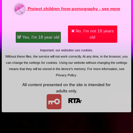
Protect children from pornography - see more
No, I'm not 18 years
Yes, I'm 18 year old
old
Important: our websites use cookies.
Without these files, the service will not work correctly. At any time, in the browser, you
can change the settings for cookies. Using our website without changing the settings
means that they will be stored in the device's memory. For more information, see
Privacy Policy
.
All content presented on the site is intended for
adults only.
Videos with Agnieszka B
4K
2025-01-05
Price:
10 pts
2011-05-24
Price:
4 pts
Jak zdać maturę?
Agnieszka robi loda