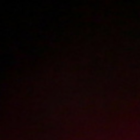
Polski
3224
polish porn videos
The largest offer on the web!
The new movie will appear in
2
days
16
hours
1
minute
Sign in
Menu
WATCH
WATCH
TRAILER
FULL MOVIE