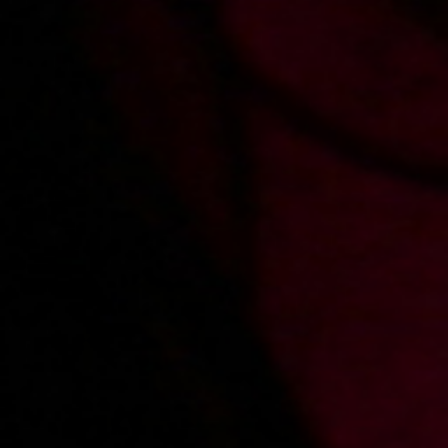
1500 PLN
for each movie
Comments
Sign in
to add a comment
Added:
2022-10-21, 11:39
by
malyksiaze76
Świetna samiczka,większy budżet filmowy i panna by niezłą karierę zrobiła
z takim ciałem. Kamerzysta chyba sam miał na nią ochotę z tego co
widziałem co słychać zresztą w filmie a w kilku momentach mam wrażenie
że nawet coś tam było przy kręceniu tego filmu co widać po twarzy aktorki.
Generalnie świetna laska. Pozdrawiam.
Added:
2021-11-29, 01:41
by
Łechtaczki ssanie
Cipka dobra
Added:
2018-08-05, 22:53
by
Artbud76
Zajebista Panna..